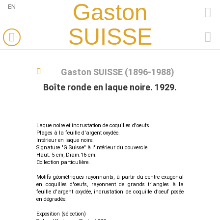
Gaston
EN
FACEBOOK
SUISSE
PINTEREST
Gaston SUISSE (1896-1988)
Boîte ronde en laque noire. 1929.
Laque noire et incrustation de coquilles d'oeufs.
Plages à la feuille d'argent oxydée.
Intérieur en laque noire.
Signature "G Suisse" à l'intérieur du couvercle.
Haut. 5 cm, Diam.16 cm.
Collection particulière.
Motifs géométriques rayonnants, à partir du centre exagonal
en coquilles d'oeufs, rayonnent de grands triangles à la
feuille d'argent oxydée, incrustation de coquille d'oeuf posée
en dégradée.
Exposition (sélection)