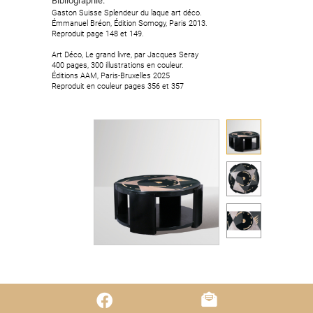
Bibliographie.
Bibliographie.
Gaston Suisse Splendeur du laque art déco.
Gaston Suisse Splendeur du laque art déco.
Émmanuel Bréon, Édition Somogy, Paris 2013.
Émmanuel Bréon, Édition Somogy, Paris 2013.
Reproduit page 148 et 149.
Reproduit page 148 et 149.
Art Déco, Le grand livre, par Jacques Seray
Art Déco, Le grand livre, par Jacques Seray
400 pages, 300 illustrations en couleur.
400 pages, 300 illustrations en couleur.
Éditions AAM, Paris-Bruxelles 2025
Éditions AAM, Paris-Bruxelles 2025
Reproduit en couleur pages 356 et 357
Reproduit en couleur pages 356 et 357