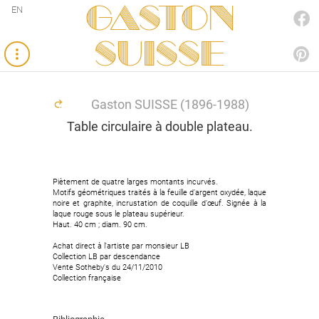
Gaston
EN
FACEBOOK
SUISSE
PINTEREST
Gaston SUISSE (1896-1988)
Table circulaire à double plateau.
Piètement de quatre larges montants incurvés.
Piètement de quatre larges montants incurvés.
Motifs géométriques traités à la feuille d’argent oxydée, laque
Motifs géométriques traités à la feuille d’argent oxydée, laque
noire et graphite, incrustation de coquille d’œuf. Signée à la
noire et graphite, incrustation de coquille d’œuf. Signée à la
laque rouge sous le plateau supérieur.
laque rouge sous le plateau supérieur.
Haut. 40 cm ; diam. 90 cm.
Haut. 40 cm ; diam. 90 cm.
Achat direct à l'artiste par monsieur LB
Achat direct à l'artiste par monsieur LB
Collection LB par descendance
Collection LB par descendance
Vente Sotheby's du 24/11/2010
Vente Sotheby's du 24/11/2010
Collection française
Collection française