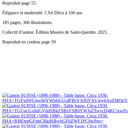
Reproduit page 55.
Élégance et modernité, l’Art Déco à 100 ans
185 pages, 300 illustrations.
Collectif d’auteur. Édition Musées de Saint-Quentin. 2025.
Reproduit en couleur page 59
PHA+TGFxdWUgw6ljYWlsbGUuIFBsYXRlYXUgw6AgZMOpY29
PHA+TGUgcGxhdGVhdSBkZSBsYSB0YWJsZTwvcD4KCjxwPsKg
PHA+RMOpdGFpbCBkdSBwbGF0ZWF1PC9wPgo=