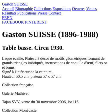
Gaston SUISSE
Accueil
Biographie
Collections
Expositions
Oeuvres
Ventes
Résultats
Publications
Presse
Contact
FR
EN
FACEBOOK
PINTEREST
Gaston SUISSE (1896-1988)
Table basse. Circa 1930.
Laque écaille. Plateau à décor de motifs géométriques formant de
grands triangles imbriqués, incrustations de coquille d'œuf, filets or
et bruns.
Signé à l'intérieur de la ceinture.
Hauteur 50,5 cm, plateau 57 x 57 cm.
Collection française.
Galerie Mathivet.
Tajan SVV, vente du 30 novembre 2006, lot 116
Collection Monégaste