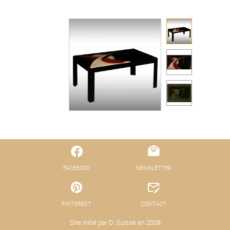
FACEBOOK
NEWSLETTER
PINTEREST
CONTACT
Site initié par D. Suisse en 2008