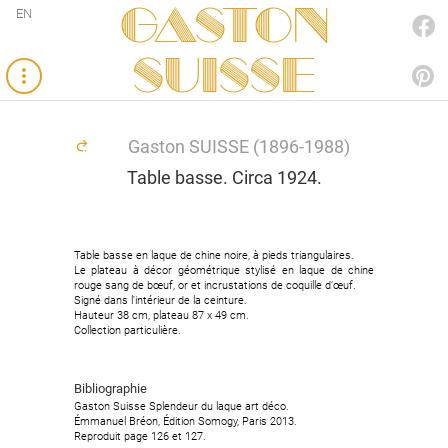
Gaston
EN
FACEBOOK
SUISSE
PINTEREST
Gaston SUISSE (1896-1988)
Table basse. Circa 1924.
Table basse en laque de chine noire, à pieds triangulaires.
Le plateau à décor géométrique stylisé en laque de chine
rouge sang de bœuf, or et incrustations de coquille d’œuf.
Signé dans l'intérieur de la ceinture.
Hauteur 38 cm, plateau 87 x 49 cm.
Collection particulière.
Bibliographie
Gaston Suisse Splendeur du laque art déco.
Émmanuel Bréon, Édition Somogy, Paris 2013.
Reproduit page 126 et 127.