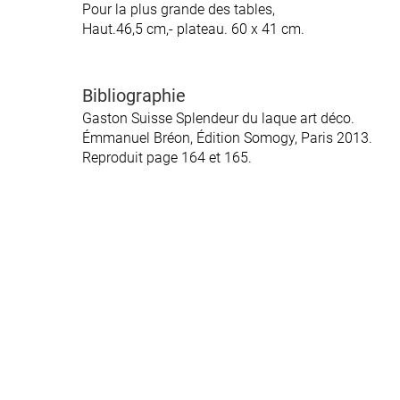
Pour la plus grande des tables,
Pour la plus grande des tables,
Haut.46,5 cm,- plateau. 60 x 41 cm.
Haut.46,5 cm,- plateau. 60 x 41 cm.
Bibliographie
Bibliographie
Gaston Suisse Splendeur du laque art déco.
Gaston Suisse Splendeur du laque art déco.
Émmanuel Bréon, Édition Somogy, Paris 2013.
Émmanuel Bréon, Édition Somogy, Paris 2013.
Reproduit page 164 et 165.
Reproduit page 164 et 165.