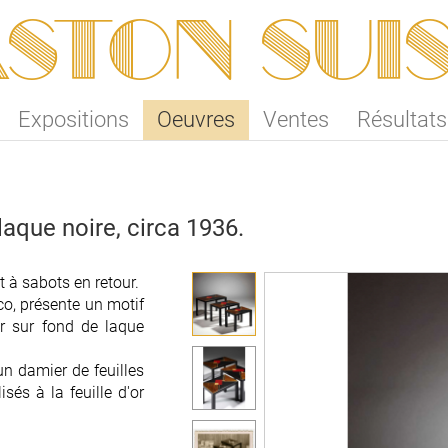
ston SUI
Expositions
Oeuvres
Ventes
Résultats
laque noire, circa 1936.
t à sabots en retour.
t à sabots en retour.
éco, présente un motif
éco, présente un motif
r sur fond de laque
r sur fond de laque
un damier de feuilles
un damier de feuilles
isés à la feuille d'or
isés à la feuille d'or