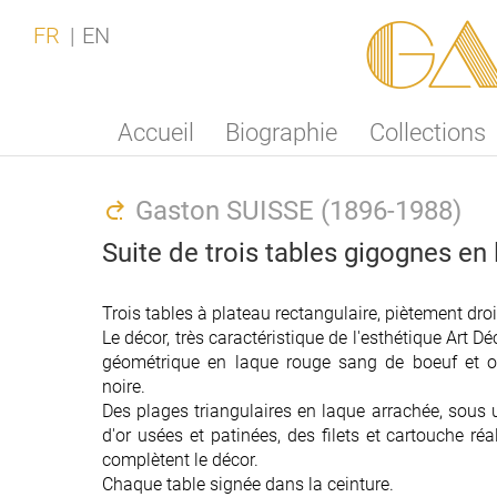
Ga
FR
EN
Accueil
Biographie
Collections
Gaston SUISSE (1896-1988)
Suite de trois tables gigognes en 
Trois tables à plateau rectangulaire, piètement droi
Trois tables à plateau rectangulaire, piètement droi
Le décor, très caractéristique de l'esthétique Art D
Le décor, très caractéristique de l'esthétique Art D
géométrique en laque rouge sang de boeuf et o
géométrique en laque rouge sang de boeuf et o
noire.
noire.
Des plages triangulaires en laque arrachée, sous 
Des plages triangulaires en laque arrachée, sous 
d'or usées et patinées, des filets et cartouche réal
d'or usées et patinées, des filets et cartouche réal
complètent le décor.
complètent le décor.
Chaque table signée dans la ceinture.
Chaque table signée dans la ceinture.