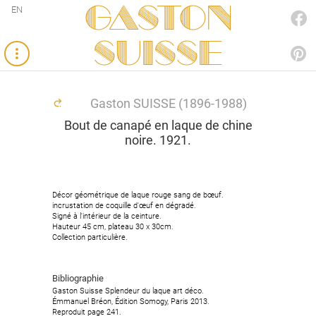
Gaston
EN
FACEBOOK
SUISSE
PINTEREST
Gaston SUISSE (1896-1988)
Bout de canapé en laque de chine
noire. 1921.
Décor géométrique de laque rouge sang de bœuf.
incrustation de coquille d'œuf en dégradé.
Signé à l'intérieur de la ceinture.
Hauteur 45 cm, plateau 30 x 30cm.
Collection particulière.
Bibliographie
Gaston Suisse Splendeur du laque art déco.
Émmanuel Bréon, Édition Somogy, Paris 2013.
Reproduit page 241.