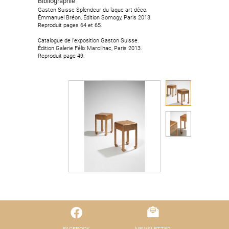
Bibliographie
Bibliographie
Gaston Suisse Splendeur du laque art déco.
Gaston Suisse Splendeur du laque art déco.
Émmanuel Bréon, Édition Somogy, Paris 2013.
Émmanuel Bréon, Édition Somogy, Paris 2013.
Reproduit pages 64 et 65.
Reproduit pages 64 et 65.
Catalogue de l'exposition Gaston Suisse.
Catalogue de l'exposition Gaston Suisse.
Édition Galerie Félix Marcilhac, Paris 2013.
Édition Galerie Félix Marcilhac, Paris 2013.
Reproduit page 49.
Reproduit page 49.