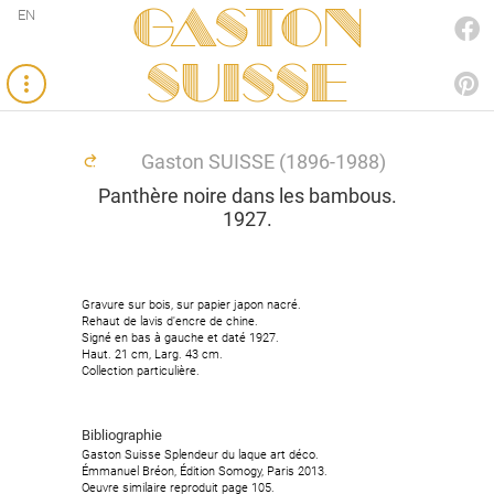
Gaston
EN
FACEBOOK
SUISSE
PINTEREST
Gaston SUISSE (1896-1988)
Panthère noire dans les bambous.
1927.
Gravure sur bois, sur papier japon nacré.
Gravure sur bois, sur papier japon nacré.
Rehaut de lavis d'encre de chine.
Rehaut de lavis d'encre de chine.
Signé en bas à gauche et daté 1927.
Signé en bas à gauche et daté 1927.
Haut. 21 cm, Larg. 43 cm.
Haut. 21 cm, Larg. 43 cm.
Collection particulière.
Collection particulière.
Bibliographie
Bibliographie
Gaston Suisse Splendeur du laque art déco.
Gaston Suisse Splendeur du laque art déco.
Émmanuel Bréon, Édition Somogy, Paris 2013.
Émmanuel Bréon, Édition Somogy, Paris 2013.
Oeuvre similaire reproduit page 105.
Oeuvre similaire reproduit page 105.