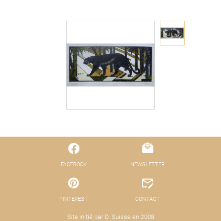
FACEBOOK
NEWSLETTER
PINTEREST
CONTACT
Site initié par D. Suisse en 2008