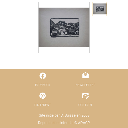
FACEBOOK
NEWSLETTER
PINTEREST
CONTACT
Site initié par D. Suisse en 2008
Reproduction interdite © ADAGP