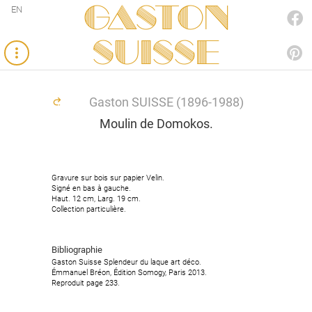
Gaston
EN
FACEBOOK
SUISSE
PINTEREST
Gaston SUISSE (1896-1988)
Moulin de Domokos.
Gravure sur bois sur papier Velin.
Gravure sur bois sur papier Velin.
Signé en bas à gauche.
Signé en bas à gauche.
Haut. 12 cm, Larg. 19 cm.
Haut. 12 cm, Larg. 19 cm.
Collection particulière.
Collection particulière.
Bibliographie
Bibliographie
Gaston Suisse Splendeur du laque art déco.
Gaston Suisse Splendeur du laque art déco.
Émmanuel Bréon, Édition Somogy, Paris 2013.
Émmanuel Bréon, Édition Somogy, Paris 2013.
Reproduit page 233.
Reproduit page 233.