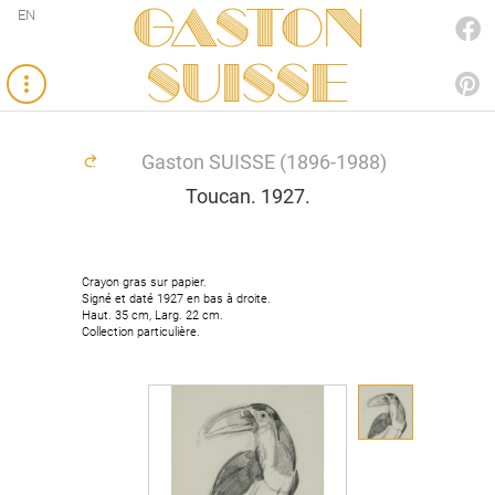
Gaston
EN
FACEBOOK
SUISSE
PINTEREST
Gaston SUISSE (1896-1988)
Toucan. 1927.
Crayon gras sur papier.
Crayon gras sur papier.
Signé et daté 1927 en bas à droite.
Signé et daté 1927 en bas à droite.
Haut. 35 cm, Larg. 22 cm.
Haut. 35 cm, Larg. 22 cm.
Collection particulière.
Collection particulière.