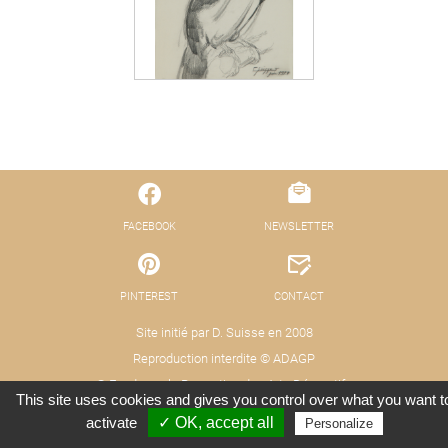
FACEBOOK
NEWSLETTER
PINTEREST
CONTACT
Site initié par D. Suisse en 2008
Reproduction interdite © ADAGP
© Fond pour la Promotion des Arts Décoratifs
This site uses cookies and gives you control over what you want t
Mentions légales - Protection des données
Crédits : Xooloop Studio
activate
✓ OK, accept all
Personalize
(RGPD)