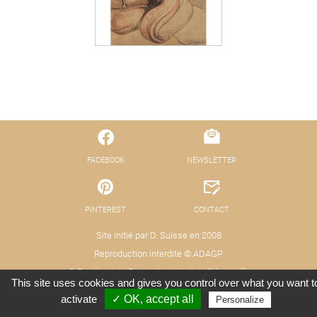
FACEBOOK
NEWSLETTER
PINTEREST
CONTACT
Site initié par D. Suisse en 2008
Reproduction interdite © ADAGP
© Fond pour la Promotion des Arts Décoratifs
This site uses cookies and gives you control over what you want t
Mentions légales - Protection des données
Crédits : Xooloop Studio
activate
✓ OK, accept all
Personalize
(RGPD)