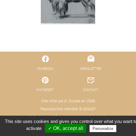
FACEBOOK
NEWSLETTER
PINTEREST
CONTACT
Site initié par D. Suisse en 2008
Reproduction interdite © ADAGP
© Fond pour la Promotion des Arts Décoratifs
This site uses cookies and gives you control over what you want t
Mentions légales - Protection des données
Crédits : Xooloop Studio
activate
✓ OK, accept all
Personalize
(RGPD)