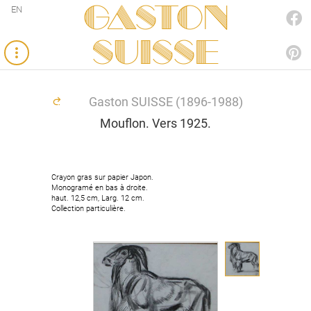
Gaston
EN
FACEBOOK
SUISSE
PINTEREST
Gaston SUISSE (1896-1988)
Mouflon. Vers 1925.
Crayon gras sur papier Japon.
Crayon gras sur papier Japon.
Monogramé en bas à droite.
Monogramé en bas à droite.
haut. 12,5 cm, Larg. 12 cm.
haut. 12,5 cm, Larg. 12 cm.
Collection particulière.
Collection particulière.