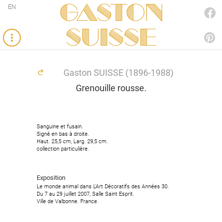
Gaston
EN
FACEBOOK
SUISSE
PINTEREST
Gaston SUISSE (1896-1988)
Grenouille rousse.
Sanguine et fusain.
Signé en bas à droite.
Haut. 25,5 cm, Larg. 29,5 cm.
collection particulière.
Exposition
Le monde animal dans L'Art Décoratifs des Années 30.
Du 7 au 29 juillet 2007, Salle Saint Esprit.
Ville de Valbonne. France.