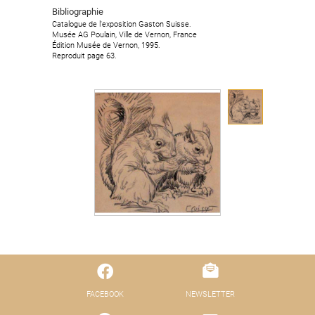
Bibliographie
Bibliographie
Catalogue de l'exposition Gaston Suisse.
Catalogue de l'exposition Gaston Suisse.
Musée AG Poulain, Ville de Vernon, France
Musée AG Poulain, Ville de Vernon, France
Édition Musée de Vernon, 1995.
Édition Musée de Vernon, 1995.
Reproduit page 63.
Reproduit page 63.
FACEBOOK
NEWSLETTER