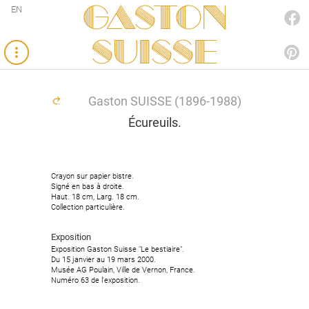
Gaston
EN
FACEBOOK
SUISSE
PINTEREST
Gaston SUISSE (1896-1988)
Écureuils.
Crayon sur papier bistre.
Crayon sur papier bistre.
Signé en bas à droite.
Signé en bas à droite.
Haut. 18 cm, Larg. 18 cm.
Haut. 18 cm, Larg. 18 cm.
Collection particulière.
Collection particulière.
Exposition
Exposition
Exposition Gaston Suisse "Le bestiaire".
Exposition Gaston Suisse "Le bestiaire".
Du 15 janvier au 19 mars 2000.
Du 15 janvier au 19 mars 2000.
Musée AG Poulain, Ville de Vernon, France.
Musée AG Poulain, Ville de Vernon, France.
Numéro 63 de l'exposition.
Numéro 63 de l'exposition.