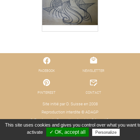
FACEBOOK
NEWSLETTER
PINTEREST
CONTACT
Site initié par D. Suisse en 2008
Reproduction interdite © ADAGP
© Fond pour la Promotion des Arts Décoratifs
This site uses cookies and gives you control over what you want t
Mentions légales - Protection des données
Crédits : Xooloop Studio
activate
✓ OK, accept all
Personalize
(RGPD)