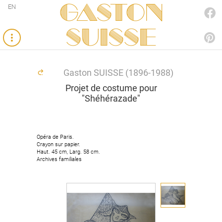
Gaston
EN
FACEBOOK
SUISSE
PINTEREST
Gaston SUISSE (1896-1988)
Projet de costume pour
"Shéhérazade"
Opéra de Paris.
Opéra de Paris.
Crayon sur papier.
Crayon sur papier.
Haut. 45 cm, Larg. 58 cm.
Haut. 45 cm, Larg. 58 cm.
Archives familiales
Archives familiales