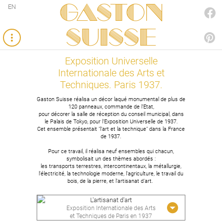
Gaston
EN
FACEBOOK
SUISSE
PINTEREST
Exposition Universelle
Internationale des Arts et
Techniques. Paris 1937.
Gaston Suisse réalisa un décor laqué monumental de plus de
120 panneaux, commande de l’Etat,
pour décorer la salle de réception du conseil municipal, dans
le Palais de Tokyo, pour l’Exposition Universelle de 1937.
Cet ensemble présentait "l’art et la technique" dans la France
de 1937.
Pour ce travail, il réalisa neuf ensembles qui chacun,
symbolisait un des thèmes abordés :
les transports terrestres, intercontinentaux, la métallurgie,
l’électricité, la technologie moderne, l’agriculture, le travail du
bois, de la pierre, et l’artisanat d’art.
L'artisanat d'art
Exposition Internationale des Arts
et Techniques de Paris en 1937